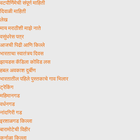
वटपौर्णिमेची संपूर्ण माहिती
दिवाळी माहिती
लेख
माय मराठीशी माझे नाते
वसुंधरेस पत्र
आजची पिढी आणि किल्ले
भारताचा स्वातंत्र्य दिवस
झायडस कॅडिला कोविड लस
हबल अवकाश दुर्बीण
भारतातील पहिले पुस्तकाचे गाव भिलार
ट्रेकिंग
महिमानगड
वर्धनगड
नांदगिरी गड
इरशाळगड किल्ला
बारामोटेची विहीर
कर्नाळा किल्ला