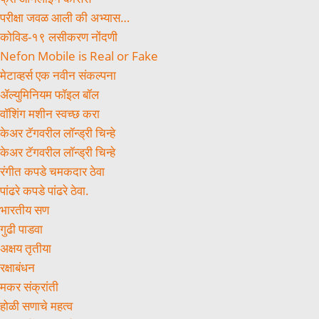
परीक्षा जवळ आली की अभ्यास…
कोविड-१९ लसीकरण नोंदणी
Nefon Mobile is Real or Fake
मेटाव्हर्स एक नवीन संकल्पना
ॲल्युमिनियम फॉइल बॉल
वॉशिंग मशीन स्वच्छ करा
केअर टॅगवरील लॉन्ड्री चिन्हे
केअर टॅगवरील लॉन्ड्री चिन्हे
रंगीत कपडे चमकदार ठेवा
पांढरे कपडे पांढरे ठेवा.
भारतीय सण
गुढी पाडवा
अक्षय तृतीया
रक्षाबंधन
मकर संक्रांती
होळी सणाचे महत्व