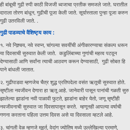
ही बांबूची गुढी रुपी काठी विजजी ध्वजाचा प्रतीक समजले जाते. घरातील
दाराला तोरण बांधून, गुढीची पूजा केली जाते. सूर्यास्ताला पुन्हा पूजा करुन
गुढी उतरविली जाते. .
गुढी पाडव्याचे वैशिष्ट्य काय
:
१. नवे निश्र्चय, नवे स्वप्न, चांगल्या सवयींची अंगीकारण्याचा संकल्प धरून
या दिवसाची सुरुवात केली जाते. कडुलिंबाच्या गुणांची महत्व पटवून
देण्यासाठी आणि सर्वांना त्याची आठवण करून देण्यासाठी, गुढी सोबत हि
पाने बांधली जातात.
२. गुढीपाडवा म्हणजेच चैत्र शुद्ध प्रतिपदेला वसंत ऋतूची सुरुवात होते.
सृष्टीला नवजीवन देणारा हा ऋतू आहे. जानेवारी पासून पानांची गळती सुरु
झालेल्या झाडांना नवी पाळावी फुटते, झाडांना बाहेर येतो, जणू सृष्टीही
नवजीवनाची सुरुवात जा दिवसापासून करते. म्हणूनही आपल्या वर्षाची
गणना करताना पहिला उत्तम दिवस असे या दिवसाला म्हटले आहे.
३. चांगली वेळ म्हणजे मुहूर्त, वेदांग ज्योतिष मध्ये उल्लेखिल्या प्रमाणे,