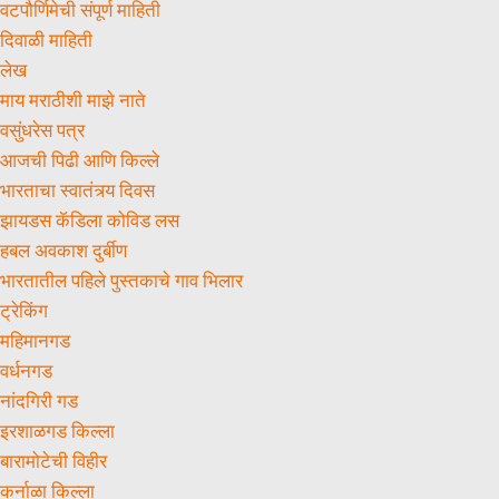
वटपौर्णिमेची संपूर्ण माहिती
दिवाळी माहिती
लेख
माय मराठीशी माझे नाते
वसुंधरेस पत्र
आजची पिढी आणि किल्ले
भारताचा स्वातंत्र्य दिवस
झायडस कॅडिला कोविड लस
हबल अवकाश दुर्बीण
भारतातील पहिले पुस्तकाचे गाव भिलार
ट्रेकिंग
महिमानगड
वर्धनगड
नांदगिरी गड
इरशाळगड किल्ला
बारामोटेची विहीर
कर्नाळा किल्ला