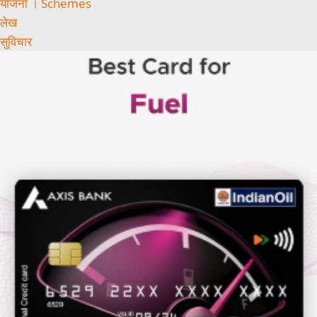
योजना । Schemes
लेख
सुविचार