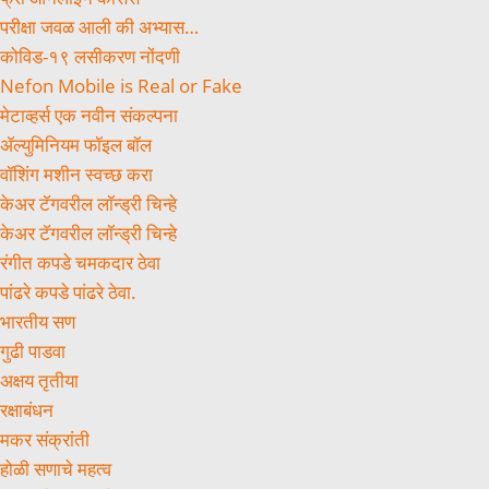
परीक्षा जवळ आली की अभ्यास…
कोविड-१९ लसीकरण नोंदणी
Nefon Mobile is Real or Fake
मेटाव्हर्स एक नवीन संकल्पना
ॲल्युमिनियम फॉइल बॉल
वॉशिंग मशीन स्वच्छ करा
केअर टॅगवरील लॉन्ड्री चिन्हे
केअर टॅगवरील लॉन्ड्री चिन्हे
रंगीत कपडे चमकदार ठेवा
पांढरे कपडे पांढरे ठेवा.
भारतीय सण
गुढी पाडवा
अक्षय तृतीया
रक्षाबंधन
मकर संक्रांती
होळी सणाचे महत्व