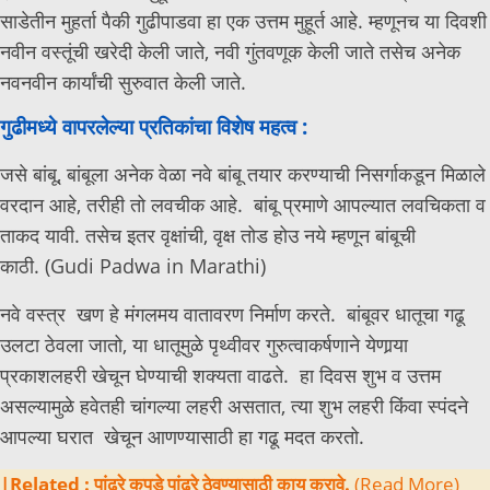
साडेतीन मुहर्ता पैकी गुढीपाडवा हा एक उत्तम मुहूर्त आहे. म्हणूनच या दिवशी
नवीन वस्तूंची खरेदी केली जाते, नवी गुंतवणूक केली जाते तसेच अनेक
नवनवीन कार्यांची सुरुवात केली जाते.
गुढीमध्ये वापरलेल्या प्रतिकांचा विशेष महत्व :
जसे बांबू, बांबूला अनेक वेळा नवे बांबू तयार करण्याची निसर्गाकडून मिळाले
वरदान आहे, तरीही तो लवचीक आहे. बांबू प्रमाणे आपल्यात लवचिकता व
ताकद यावी. तसेच इतर वृक्षांची, वृक्ष तोड होउ नये म्हणून बांबूची
काठी. (Gudi Padwa in Marathi)
नवे वस्त्र खण हे मंगलमय वातावरण निर्माण करते. बांबूवर धातूचा गढू
उलटा ठेवला जातो, या धातूमुळे पृथ्वीवर गुरुत्वाकर्षणाने येणार्‍या
प्रकाशलहरी खेचून घेण्याची शक्यता वाढते. हा दिवस शुभ व उत्तम
असल्यामुळे हवेतही चांगल्या लहरी असतात, त्या शुभ लहरी किंवा स्पंदने
आपल्या घरात खेचून आणण्यासाठी हा गढू मदत करतो.
|Related : पांढरे कपडे पांढरे ठेवण्यासाठी काय करावे.
(Read More)