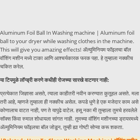
Aluminum Foil Ball In Washing machine | Aluminum foil
ball to your dryer while washing clothes in the machine.
This will give you amazing effects! ॲल्युमिनियम फॉइलचा बॉल
वॉशिंग मशीन मध्ये टाका आणि आश्चर्यकारक फरक पहा. हे तुम्हाला नक्कीच
चकित करेल.
या टिपमुळे लॉन्ड्री करणे कधीही रोजच्या सारखे वाटणार नाही:
प्रत्येकात जिज्ञासा असते, त्याला काहीतरी नवीन करण्यात कुतूहल असते. मला
तरी आहे, म्हणजे तुम्हाला ही नक्कीच असेल. कपडे धुणे हे एक मजेदार काम असे
कोणालाच वाटत नाही, पण ते यापुढे वाटेल. हसू नका मी तुम्हाला तुमचे हरवलेले
सॉक्स किंवा रुमाल शोधायला सांगत नाही. तुमच्या वॉशिंग मशीनच्या ड्रायरमध्ये
ॲल्युमिनियम फॉइलचा बॉल जोडून, तुम्ही ह्या गोष्टी सोप्या करू शकता.