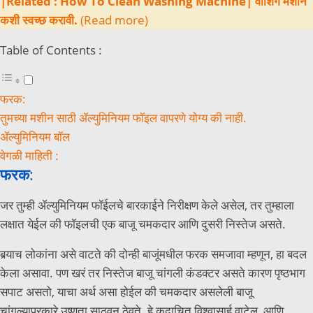
|Related : How To Clean Washing Machine| वॉशिंग मशीन
कशी स्वच्छ करावी.
(Read more)
Table of Contents :
फरक:
तुमच्या मशीन साठी ॲल्युमिनियम फॉइल वापरणे योग्य की नाही.
ॲल्युमिनियम बॉल
वेगळी माहिती :
फरक
:
जर तुम्ही ॲल्युमिनियम फॉईलचे बारकाईने निरीक्षण केले असेल, तर तुम्हाला
लक्षात येईल की फॉइलची एक बाजू चमकदार आणि दुसरी निस्तेज असते.
बर्‍याच लोकांना असे वाटते की दोन्ही बाजूंमधील फरक समजावा म्हणून, हा बदल
केला असावा. पण खरं तर निस्तेज बाजू चांगली कंडक्टर असते कारण पृष्ठभाग
सपाट असतो, याचा अर्थ असा होईल की चमकदार असलेली बाजू
चांगल्याप्रकारे उष्णता साठवून ठेवते. हे कदाचित विश्वासार्ह वाटेल, आणि