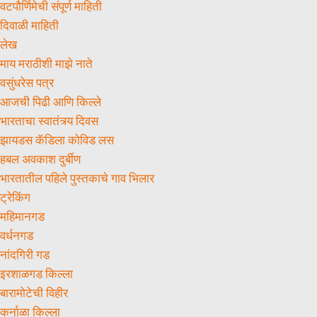
वटपौर्णिमेची संपूर्ण माहिती
दिवाळी माहिती
लेख
माय मराठीशी माझे नाते
वसुंधरेस पत्र
आजची पिढी आणि किल्ले
भारताचा स्वातंत्र्य दिवस
झायडस कॅडिला कोविड लस
हबल अवकाश दुर्बीण
भारतातील पहिले पुस्तकाचे गाव भिलार
ट्रेकिंग
महिमानगड
वर्धनगड
नांदगिरी गड
इरशाळगड किल्ला
बारामोटेची विहीर
कर्नाळा किल्ला