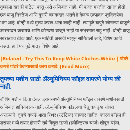
तुम्हाला खरं ही वाटेल, परंतु असे अजिबात नाही. मी फक्त मस्तीत सांगत होतो.
एक बाजू निस्तेज आणि दुसरी चमकदार असणे हे केवळ उत्पादन प्रक्रियेचा
भाग आहे, दोन्ही मध्ये मुख्य फरक असा काही नाही. त्यामुळे यापुढे कोणत्या बाजूने
आच्छादन करायचे आणि कोणत्या बाजूने नाही या संभ्रमात राहू नाही. दोन्ही बाजू
सारख्याच ठीक आहे. एक माहिती असावी म्हणून सांगितली आहे, विशेष काही
नव्हतं. हां ! पण पुढे मात्र विशेष आहे.
|Related : Try This To Keep White Clothes White | पांढरे
कपडे पांढरे ठेवण्यासाठी काय करावे. (Read More)
तुमच्या मशीन साठी ॲल्युमिनियम फॉइल वापरणे योग्य की
नाही.
वॉशिंग मशीन किंवा टंबल ड्रायरमध्ये ॲल्युमिनियम फॉइल वापरणे मशीनसाठी
अजिबात हानिकारक नाही. ॲल्युमिनियम फॉइलचा चेंडू कपड्यां सोबत
असल्याने, तुमचे कपडे आता स्थिर (स्टॅटिक) राहणार नाहीत, कारण फॉइल ही
ड्रायर मध्ये तयार होणारी सर्व विद्युत ऊर्जा (इलेक्ट्रिक चार्ज) शोषून घेईल.