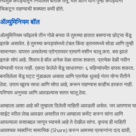
त्यामुळे कपड्यातून निघालेले बारीक तंतू, मैल आणि घाण पुन्हा कपड्यांना
चिकटून राहण्याची शक्यता कमी होते.
ॲल्युमिनियम बॉल
ॲल्युमिनियम फॉइलचे तीन गोळे बनवा जे तुमच्या हातात बसणाऱ्या छोट्या चेंडू
इतके असावेत. हे तुमच्या कपड्यांमध्ये टंबल किंवा ड्रायरमध्ये सोडा आणि तुम्ही
सामान्यतः वापरत असलेल्या प्रोग्रामवर प्रमाणे मशीन चालू करा. बस झालं
इतकं सोपं आहे. शिवाय हे बॉल अनेक वेळा वापरू शकता. प्रत्येक वेळी नवीन
घेण्याची गरज नाही. एकदा केलेले चेंडू साधारणतः ६ महिन्यांपर्यंत वापरू शकता.
बनविलेला चेंडू घट्ट गुंडाळला असावा आणि प्रत्येक धुलाई नंतर योग्य रीतीने
ठेवा. उपाय खूपच साधा आणि सोपा आहे, करून पाहण्यास काहीच हरकत नाही.
परिणाम अनुभवा आणि आवडल्यास सतत चालू ठेवा.
आम्हाला आशा आहे की तुम्हाला दिलेली माहिती आवडली असेल. जर आपणास या
साईट वरील लेख आवडत असतील तर आम्हाला कमेंट करुन सांगा आणि
आपल्याला कशाबद्दल जाणून घ्यायचे आहे ते देखील सांगा. कृपया ही माहिती
आवश्यक व्यक्तींना सामायिक (Share) करुन आमच्या प्रयत्नांना दाद द्यावी,