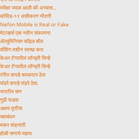
परीक्षा जवळ आली की अभ्यास…
कोविड-१९ लसीकरण नोंदणी
Nefon Mobile is Real or Fake
मेटाव्हर्स एक नवीन संकल्पना
ॲल्युमिनियम फॉइल बॉल
वॉशिंग मशीन स्वच्छ करा
केअर टॅगवरील लॉन्ड्री चिन्हे
केअर टॅगवरील लॉन्ड्री चिन्हे
रंगीत कपडे चमकदार ठेवा
पांढरे कपडे पांढरे ठेवा.
भारतीय सण
गुढी पाडवा
अक्षय तृतीया
रक्षाबंधन
मकर संक्रांती
होळी सणाचे महत्व