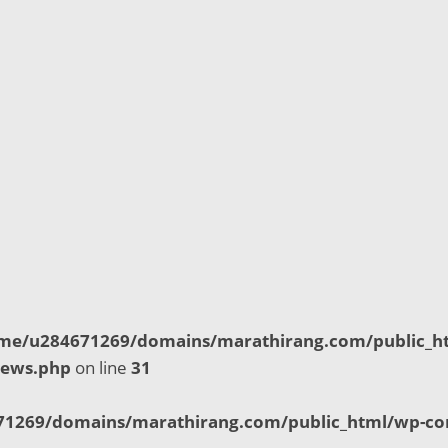
me/u284671269/domains/marathirang.com/public_h
news.php
on line
31
1269/domains/marathirang.com/public_html/wp-con