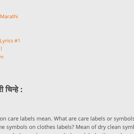
n Marathi
 Lyrics #1
!
em
चिन्हे :
 on care labels mean. What are care labels or symbo
he symbols on clothes labels? Mean of dry clean sym