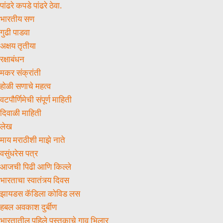
पांढरे कपडे पांढरे ठेवा.
भारतीय सण
गुढी पाडवा
अक्षय तृतीया
रक्षाबंधन
मकर संक्रांती
होळी सणाचे महत्व
वटपौर्णिमेची संपूर्ण माहिती
दिवाळी माहिती
लेख
माय मराठीशी माझे नाते
वसुंधरेस पत्र
आजची पिढी आणि किल्ले
भारताचा स्वातंत्र्य दिवस
झायडस कॅडिला कोविड लस
हबल अवकाश दुर्बीण
भारतातील पहिले पुस्तकाचे गाव भिलार