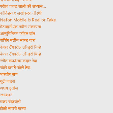
परीक्षा जवळ आली की अभ्यास…
कोविड-१९ लसीकरण नोंदणी
Nefon Mobile is Real or Fake
मेटाव्हर्स एक नवीन संकल्पना
ॲल्युमिनियम फॉइल बॉल
वॉशिंग मशीन स्वच्छ करा
केअर टॅगवरील लॉन्ड्री चिन्हे
केअर टॅगवरील लॉन्ड्री चिन्हे
रंगीत कपडे चमकदार ठेवा
पांढरे कपडे पांढरे ठेवा.
भारतीय सण
गुढी पाडवा
अक्षय तृतीया
रक्षाबंधन
मकर संक्रांती
होळी सणाचे महत्व