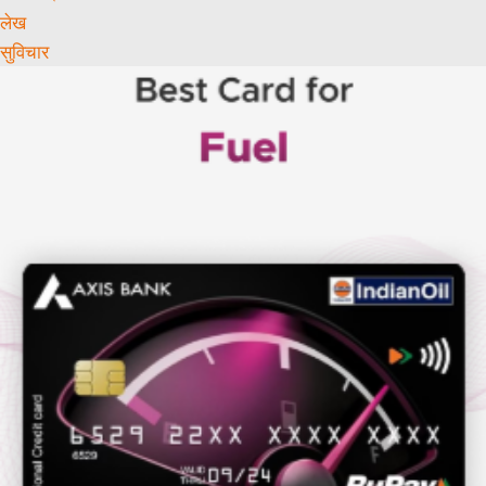
लेख
सुविचार