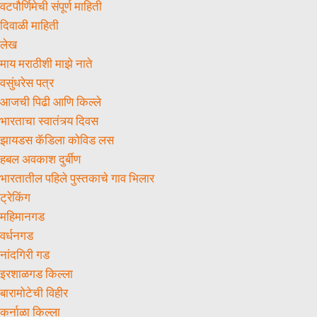
वटपौर्णिमेची संपूर्ण माहिती
दिवाळी माहिती
लेख
माय मराठीशी माझे नाते
वसुंधरेस पत्र
आजची पिढी आणि किल्ले
भारताचा स्वातंत्र्य दिवस
झायडस कॅडिला कोविड लस
हबल अवकाश दुर्बीण
भारतातील पहिले पुस्तकाचे गाव भिलार
ट्रेकिंग
महिमानगड
वर्धनगड
नांदगिरी गड
इरशाळगड किल्ला
बारामोटेची विहीर
कर्नाळा किल्ला