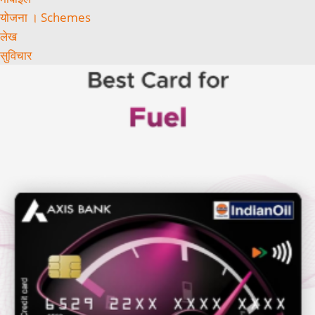
योजना । Schemes
लेख
सुविचार