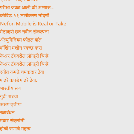
परीक्षा जवळ आली की अभ्यास…
कोविड-१९ लसीकरण नोंदणी
Nefon Mobile is Real or Fake
मेटाव्हर्स एक नवीन संकल्पना
ॲल्युमिनियम फॉइल बॉल
वॉशिंग मशीन स्वच्छ करा
केअर टॅगवरील लॉन्ड्री चिन्हे
केअर टॅगवरील लॉन्ड्री चिन्हे
रंगीत कपडे चमकदार ठेवा
पांढरे कपडे पांढरे ठेवा.
भारतीय सण
गुढी पाडवा
अक्षय तृतीया
रक्षाबंधन
मकर संक्रांती
होळी सणाचे महत्व