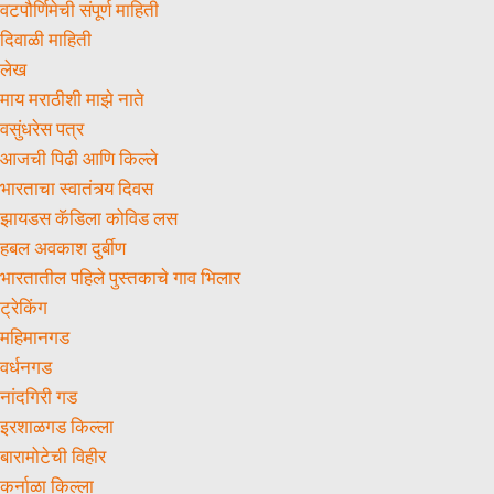
वटपौर्णिमेची संपूर्ण माहिती
दिवाळी माहिती
लेख
माय मराठीशी माझे नाते
वसुंधरेस पत्र
आजची पिढी आणि किल्ले
भारताचा स्वातंत्र्य दिवस
झायडस कॅडिला कोविड लस
हबल अवकाश दुर्बीण
भारतातील पहिले पुस्तकाचे गाव भिलार
ट्रेकिंग
महिमानगड
वर्धनगड
नांदगिरी गड
इरशाळगड किल्ला
बारामोटेची विहीर
कर्नाळा किल्ला