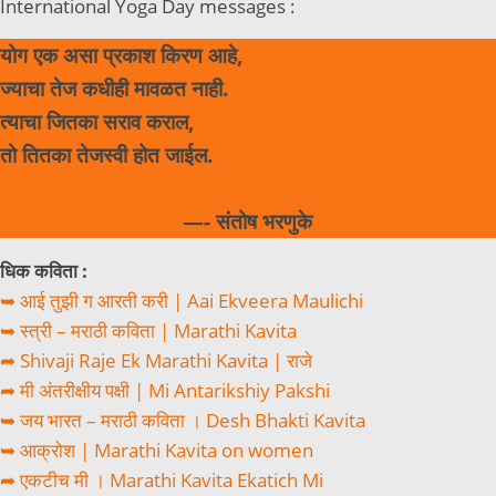
International Yoga Day messages :
योग एक असा प्रकाश किरण आहे,
ज्याचा तेज कधीही मावळत नाही.
त्याचा जितका सराव कराल,
तो तितका तेजस्वी होत जाईल.
—- संतोष भरणुके
धिक कविता :
➥ आई तुझी ग आरती करी | Aai Ekveera Maulichi
➥ स्त्री – मराठी कविता | Marathi Kavita
➦ Shivaji Raje Ek Marathi Kavita | राजे
➦ मी अंतरीक्षीय पक्षी | Mi Antarikshiy Pakshi
➥ जय भारत – मराठी कविता । Desh Bhakti Kavita
➥ आक्रोश | Marathi Kavita on women
➦ एकटीच मी । Marathi Kavita Ekatich Mi