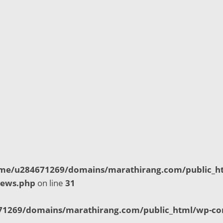
me/u284671269/domains/marathirang.com/public_h
news.php
on line
31
1269/domains/marathirang.com/public_html/wp-con