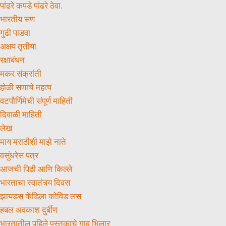
पांढरे कपडे पांढरे ठेवा.
भारतीय सण
गुढी पाडवा
अक्षय तृतीया
रक्षाबंधन
मकर संक्रांती
होळी सणाचे महत्व
वटपौर्णिमेची संपूर्ण माहिती
दिवाळी माहिती
लेख
माय मराठीशी माझे नाते
वसुंधरेस पत्र
आजची पिढी आणि किल्ले
भारताचा स्वातंत्र्य दिवस
झायडस कॅडिला कोविड लस
हबल अवकाश दुर्बीण
भारतातील पहिले पुस्तकाचे गाव भिलार